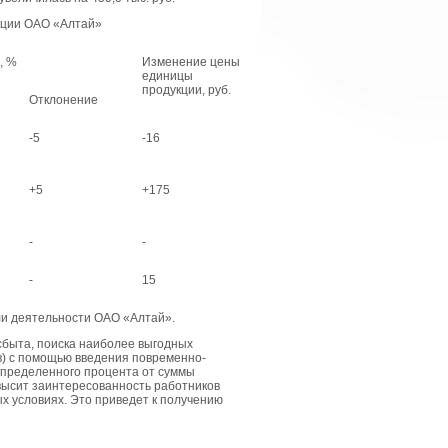
кции ОАО «Алтай»
, %
Изменение цены
единицы
продукции, руб.
Отклонение
-5
-16
+5
+175
-
-
-
15
ли деятельности ОАО «Алтай».
сбыта, поиска наиболее выгодных
в) с помощью введения повременно-
определенного процента от суммы
высит заинтересованность работников
ых условиях. Это приведет к получению