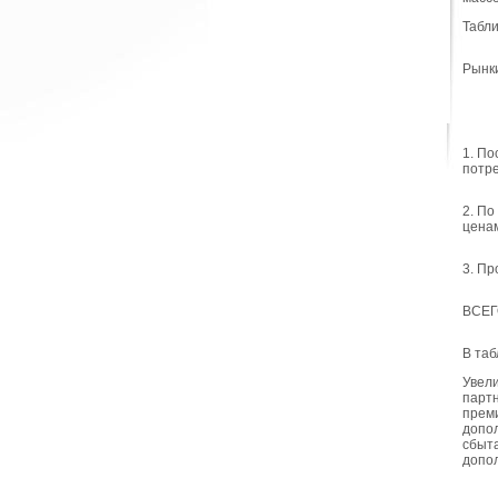
Табли
Рынк
1. П
потр
2. По
цена
3. Пр
ВСЕГ
В таб
Увели
партн
преми
допол
сбыта
допо