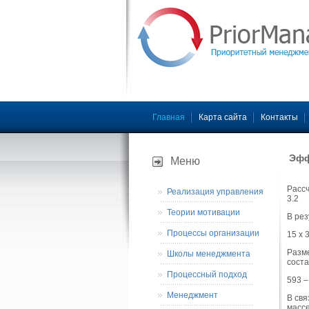
Главная
Карта сайта
Контакты
Эфф
Меню
Рассч
Реализация управления
3.2
Теории мотивации
В рез
Процессы организации
15 х 
Разме
Школы менеджмента
соста
Процессный подход
593 – 
Менеджмент
В свя
массе