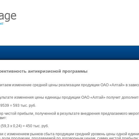
ективность антикризисной программы
итаем изменение средней цены реализации продукции ОАО «Алтай» в зависи
ультате изменения цены единицы продукции ОАО «Алтай» получит дополнит
39539 = 593 тыс. руб.
р чистой прибыли, полученной в результате внедрения предлагаемого меропри
вит:
(59,3 х 0,24) = 450 тыс. руб.
зи с изменением рынков сбыта продукции средний уровень цены одной един
 доли продукции, продаваемой по договорным ценам, сумма чистой прибыли у