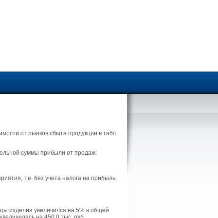
мости от рынков сбыта продукции в табл.
ельной суммы прибыли от продаж:
ятия, т.е. без учета налога на прибыль,
ицы изделия увеличился на 5% в общей
величилась на 450,0 тыс. руб.