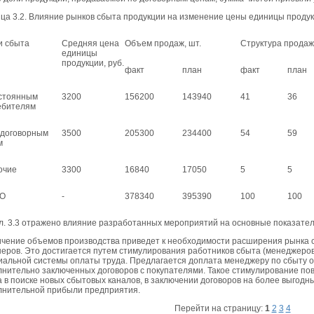
ца 3.2. Влияние рынков сбыта продукции на изменение цены единицы проду
и сбыта
Средняя цена
Объем продаж, шт.
Структура продаж
единицы
продукции, руб.
факт
план
факт
план
остоянным
3200
156200
143940
41
36
ебителям
 договорным
3500
205300
234400
54
59
м
очие
3300
16840
17050
5
5
О
-
378340
395390
100
100
л. 3.3 отражено влияние разработанных мероприятий на основные показате
чение объемов производства приведет к необходимости расширения рынка 
еров. Это достигается путем стимулирования работников сбыта (менеджеро
альной системы оплаты труда. Предлагается доплата менеджеру по сбыту 
нительно заключенных договоров с покупателями. Такое стимулирование по
 в поиске новых сбытовых каналов, в заключении договоров на более выгодн
лнительной прибыли предприятия.
Перейти на страницу:
1
2
3
4