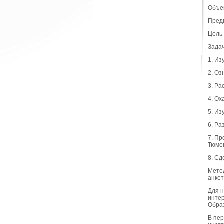
Объек
Предм
Цель 
Задач
1. Из
2. Оз
3. Ра
4. Ох
5. Из
6. Ра
7. Пр
Тюме
8. Сд
Метод
анкет
Для н
интер
Образ
В пер