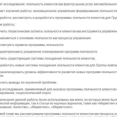
т исследования: лояльность клиентов как фактор рынка услуг автомобильног
ет изучения работы: инновационное управление формирования лояльности 
работы: рассмотреть и разработать программы лояльности клиентов для Гр
и работы:
учить теоретические аспекты лояльности клиентов как инструмента управлен
накомиться с основами лояльности как процесса управления.
ссмотреть правила программы лояльности.
арактеризовать управление планирования программ лояльности.
учить существующие системы поощрения лояльности клиентов.
зработать новые системы поощрения лояльности клиентов для Группы компа
оанализировать уровень эффективности развития новых программ лояльности
ни.
елать выводы по изученной проблеме.
 исследования, применяемый для анализа программы лояльности клиентов 
ирование, социологический опрос.
аписания данной работы были использованы как книги, из которых мною был
есной информации, так и статьи из научных журналов, таких как «Маркетинг 
ование. Качество», «Маркетинг», «Маркетолог».
вой главе мы рассматриваем программы лояльности клиентов как процесса