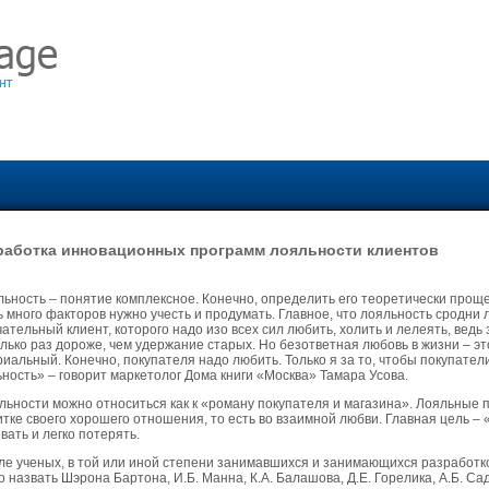
работка инновационных программ лояльности клиентов
ьность – понятие комплексное. Конечно, определить его теоретически проще
 много факторов нужно учесть и продумать. Главное, что лояльность сродни 
ательный клиент, которого надо изо всех сил любить, холить и лелеять, ведь
лько раз дороже, чем удержание старых. Но безответная любовь в жизни – это
иальный. Конечно, покупателя надо любить. Только я за то, чтобы покупатели
ность» – говорит маркетолог Дома книги «Москва» Тамара Усова.
льности можно относиться как к «роману покупателя и магазина». Лояльные 
тке своего хорошего отношения, то есть во взаимной любви. Главная цель –
вать и легко потерять.
ле ученых, в той или иной степени занимавшихся и занимающихся разработк
 назвать Шэрона Бартона, И.Б. Манна, К.А. Балашова, Д.Е. Горелика, А.Б. Сад