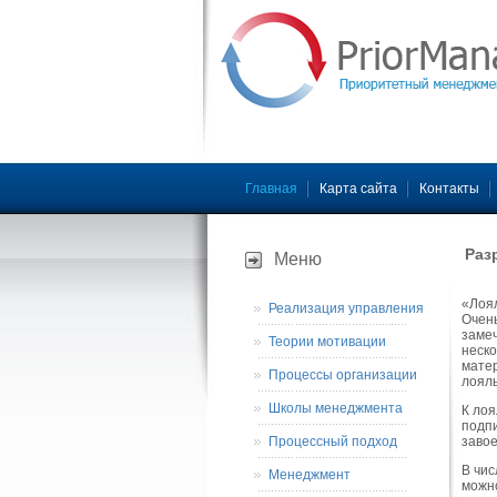
Главная
Карта сайта
Контакты
Раз
Меню
«Лоял
Реализация управления
Очень
замеч
Теории мотивации
неско
матер
Процессы организации
лояль
Школы менеджмента
К лоя
подпи
Процессный подход
завое
В чис
Менеджмент
можно