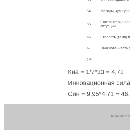
А3
Уровень привлеч
А4
Методы, культура
Соответствие реа
А5
ситуации
А6
Скорость (темп) 
А7
Обоснованность 
∑Аi
Киа = 1/7*33 = 4,71
Инновационная сила
Син = 9,95*4,71 = 46
Копирайт © 2