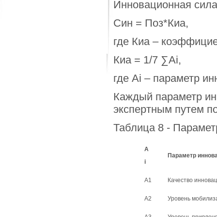
Инновационная сила
Син = Поз*Киа,
где Киа – коэффицие
Киа = 1/7 ∑Аi,
где Аi – параметр и
Каждый параметр ин
экспертным путем по
Таблица 8 - Параме
А
Параметр иннова
i
А1
Качество инновац
А2
Уровень мобилиз