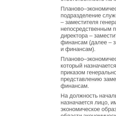
Планово–экономичес
подразделение служ
– заместителя генер
непосредственным п
директора – замести
финансам (далее – з
и финансам).
Планово–экономическ
который назначаетс
приказом генеральн
представлению замес
финансам.
На должность начал
назначается лицо, 
экономическое образ
области экономическ