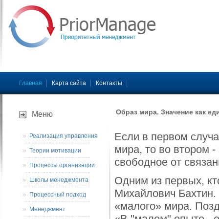
Главная
Карта сайта
Контакты
Образ мира. Значение как ед
Меню
Если в первом случ
Реализация управления
мира, то во втором -
Теории мотивации
свободное от связан
Процессы организации
Одним из первых, кт
Школы менеджмента
Михайлович Бахтин. 
Процессный подход
«малого» мира. Позд
Менеджмент
«В "малом" опыте - 