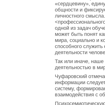
«сердцевину», едину
общности и фиксируе
личностного смысла.
<профессионального
одной из задач обуч
может быть понят к
мира, социально и к
способного служить
деятельности челове
Так или иначе, наше
деятельностью в ми
Чуфаровский отмечае
информации следует
систему, формирован
взаимодействия с о
Психосемиотическую