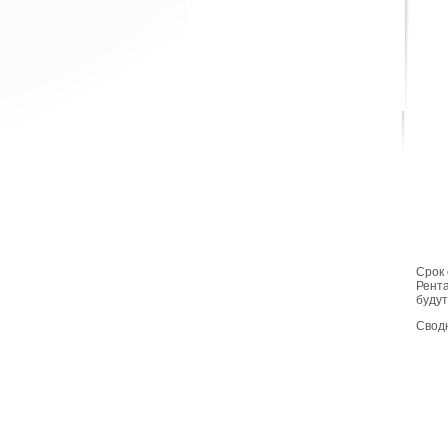
Срок 
Рента
будут
Сводн