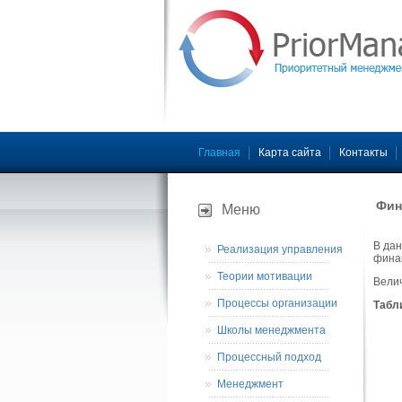
Главная
Карта сайта
Контакты
Фин
Меню
B дан
Реализация управления
финан
Теории мотивации
Велич
Процессы организации
Табли
Школы менеджмента
Процессный подход
Менеджмент