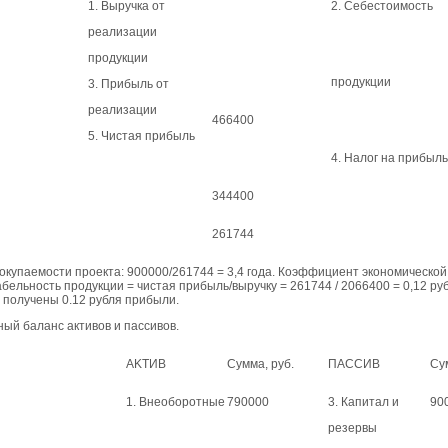
1. Выручка от
2. Себестоимость
реализации
продукции
продукции
3. Прибыль от
реaлизации
466400
5. Чистая прибыль
4. Нaлог на прибыль
344400
261744
окупаемости проекта: 900000/261744 = 3,4 года. Коэффициент экономическо
бельность продукции = чистая прибыль/выручку = 261744 / 2066400 = 0,12 руб.
 получены 0.12 рубля прибыли.
ый баланс активов и пассивов.
АKTИB
Сумма, руб.
ПАССИВ
Сум
1. Внеоборотные
790000
3. Капитал и
90
резервы