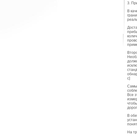
3. Пр
В кач
грани
реаль
Доста
прибы
колич
прово
приме
Второ
Необх
должн
исклю
станд
обнар
c]
Самый
соблю
Все э
измер
чтобы
дорог
В обе
устан
понят
На тр