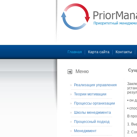
Главная
Карта сайта
Контакты
Сущ
Меню
Заклю
Реализация управления
устан
резул
Теории мотивации
• он 
Процессы организации
• спо
Школы менеджмента
В про
Процессный подход
1. Вы
Менеджмент
2. Со