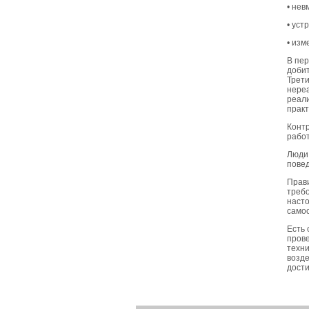
• нев
• уст
• изм
В пер
добит
Трети
нереа
реали
практ
Контр
рабо
Люди 
пове
Прави
требо
насто
самос
Есть 
прове
техни
возде
дости