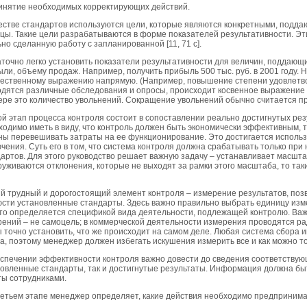
инятие необходимых корректирующих действий.
естве стандартов используются цели, которые являются конкретными, подд
цы. Такие цели разрабатываются в форме показателей результативности. Эт
но сделанную работу с запланированной [11, 71 c].
точно легко установить показатели результативности для величин, поддающ
ли, объему продаж. Например, получить прибыль 500 тыс. руб. в 2001 году.
ественному выражению напрямую. (Например, повышение степени удовлетвор
дятся различные обследования и опросы, происходит косвенное выражение 
ре это количество увольнений. Сокращение увольнений обычно считается п
й этап процесса контроля состоит в сопоставлении реально достигнутых ре
одимо иметь в виду, что контроль должен быть экономически эффективным, 
ы перевешивать затраты на ее функционирование. Это достигается исполь
чения. Суть его в том, что система контроля должна срабатывать только при
артов. Для этого руководство решает важную задачу – устанавливает масшт
уживаются отклонения, которые не выходят за рамки этого масштаба, то таки
 трудный и дорогостоящий элемент контроля – измерение результатов, позв
сти установленные стандарты. Здесь важно правильно выбрать единицу изме
то определяется спецификой вида деятельности, подлежащей контролю. Ва
ений – не самоцель; в коммерческой деятельности измерения проводятся рад
 точно установить, что же происходит на самом деле. Любая система сбора
а, поэтому менеджер должен избегать искушения измерить все и как можно т
спечении эффективности контроля важно довести до сведения соответствую
овленные стандарты, так и достигнутые результаты. Информация должна быт
ы сотрудниками.
етьем этапе менеджер определяет, какие действия необходимо предпринимат