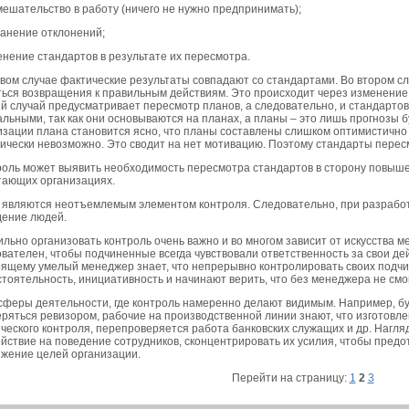
мешательство в работу (ничего не нужно предпринимать);
ранение отклонений;
енение стандартов в результате их пересмотра.
вом случае фактические результаты совпадают со стандартами. Во втором с
ься возвращения к правильным действиям. Это происходит через изменение
й случай предусматривает пересмотр планов, а следовательно, и стандартов [
льными, так как они основываются на планах, а планы – это лишь прогнозы бу
зации плана становится ясно, что планы составлены слишком оптимистично
ически невозможно. Это сводит на нет мотивацию. Поэтому стандарты перес
оль может выявить необходимость пересмотра стандартов в сторону повыше
тающих организациях.
являются неотъемлемым элементом контроля. Следовательно, при разработ
дение людей.
льно организовать контроль очень важно и во многом зависит от искусства 
вателен, чтобы подчиненные всегда чувствовали ответственность за свои дей
ящему умелый менеджер знает, что непрерывно контролировать своих подчи
тоятельность, инициативность и начинают верить, что без менеджера не смог
сферы деятельности, где контроль намеренно делают видимым. Например, бух
ряться ревизором, рабочие на производственной линии знают, что изготовле
ческого контроля, перепроверяется работа банковских служащих и др. Нагля
йствие на поведение сотрудников, сконцентрировать их усилия, чтобы предо
жение целей организации.
Перейти на страницу:
1
2
3