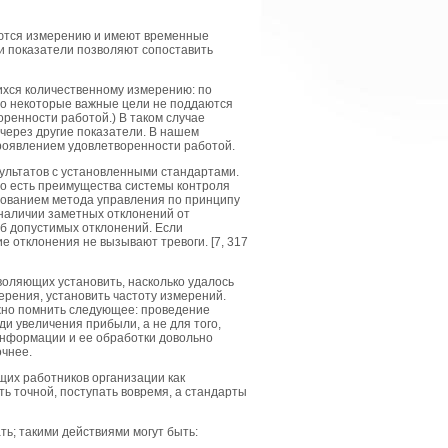
аются измерению и имеют временные
и показатели позволяют сопоставить
ихся количественному измерению: по
 Но некоторые важные цели не поддаются
енности работой.) В таком случае
через другие показатели. В нашем
роявлением удовлетворенности работой.
зультатов с установленными стандартами.
то есть преимущества системы контроля
зованием метода управления по принципу
 наличии заметных отклонений от
аб допустимых отклонений. Если
е отклонения не вызывают тревоги. [7, 317
оляющих установить, насколько удалось
рения, установить частоту измерений.
жно помнить следующее: проведение
и увеличения прибыли, а не для того,
 информации и ее обработки довольно
очнее.
щих работников организации как
ь точной, поступать вовремя, а стандарты
ь; такими действиями могут быть: