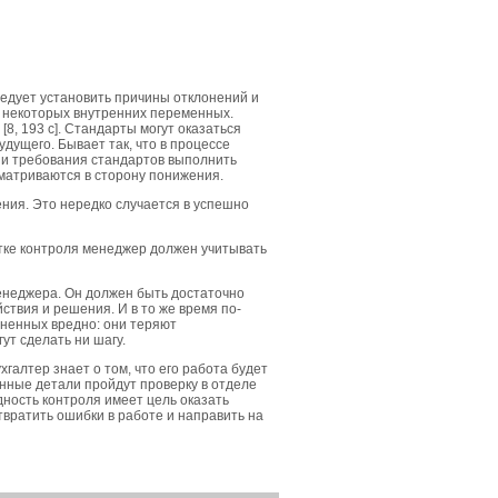
ледует установить причины отклонений и
 некоторых внутренних переменных.
8, 193 c]. Стандарты могут оказаться
дущего. Бывает так, что в процессе
 и требования стандартов выполнить
матриваются в сторону понижения.
ния. Это нередко случается в успешно
ке контроля менеджер должен учитывать
менеджера. Он должен быть достаточно
ствия и решения. И в то же время по-
ненных вредно: они теряют
ут сделать ни шагу.
галтер знает о том, что его работа будет
нные детали пройдут проверку в отделе
дность контроля имеет цель оказать
твратить ошибки в работе и направить на