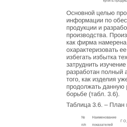
купить продук
Основной целью про
информации по обес
продукции и разраб
производства. Произ
как фирма намерена 
охарактеризовать е
избегать избытка те
затруднить изучение 
разработан полный а
того, как изделия у
продолжать данную р
борьбе (табл. 3.6).
Таблица 3.6. – План
№
Наименование
Г О
п/п
показателей