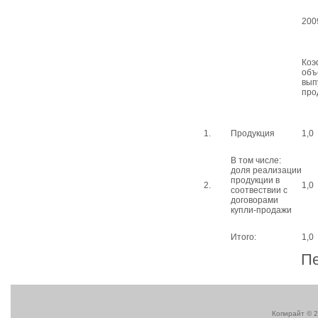
2009
Коэ
объ
вып
про
1.
Продукция
1,0
В том числе:
доля реализации
продукции в
2.
1,0
соотвествии с
договорами
купли-продажи
Итого:
1,0
Пе
Копирайт © 2