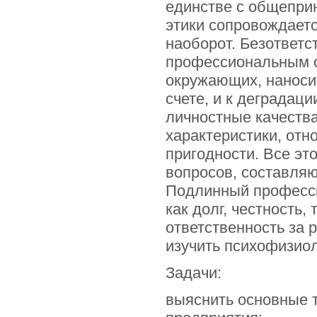
единстве с общепри
этики сопровождает
наоборот. Безответс
профессиональным о
окружающих, наносит
счете, и к деградац
личностные качества
характеристики, отн
пригодности. Все эт
вопросов, составля
Подлинный професси
как долг, честность,
ответственность за 
изучить психофизио
Задачи:
выяснить основные 