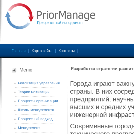
Главная
Карта сайта
Контакты
Разработка стратегии разви
Меню
Города играют важн
Реализация управления
страны. В них соср
Теории мотивации
предприятий, научны
Процессы организации
высших и средних у
Школы менеджмента
инженерной инфраст
Процессный подход
Современные города
Менеджмент
технического прогре